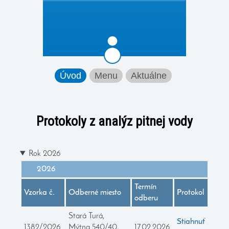
Úvod
Menu
Aktuálne
Protokoly z analýz pitnej vody
Rok 2026
2026
Termín
Vzorka č.
Odberné miesto
Protokol
odberu
Stará Turá,
Stiahnuť
1382/2026
Mýtna 540/40,
17.02.2026