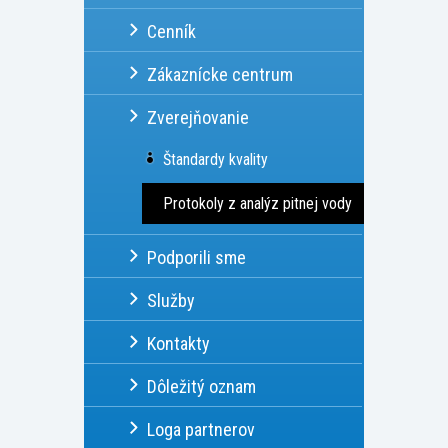
Cenník
Zákaznícke centrum
Zverejňovanie
Štandardy kvality
Protokoly z analýz pitnej vody
Podporili sme
Služby
Kontakty
Dôležitý oznam
Loga partnerov